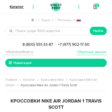
STREET
0
Каталог
FOOT
г. Томск
Регионы
|
|
Перейти к навигации
Перейти к содержимому
Найти
8 (800) 551-33-87
+7 (977) 902-17-50
|
info@streetfoot.ru
Обратный звонок
Навигация
Главная
Каталог
Кроссовки Nike
Кроссовки Nike Air
Jordan
Кроссовки Nike Air Jordan 1 Travis Scott
КРОССОВКИ NIKE AIR JORDAN 1 TRAVIS
SCOTT