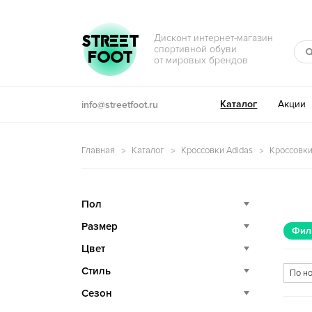
Перейти к навигации
Перейти к содержимому
STREET
Дисконт интернет-магазин
спортивной обуви
FOOT
от мировых брендов
Каталог
Акции
info@streetfoot.ru
Главная
Каталог
Кроссовки Adidas
Кроссовки
Пол
Размер
Фил
Цвет
Стиль
Сезон