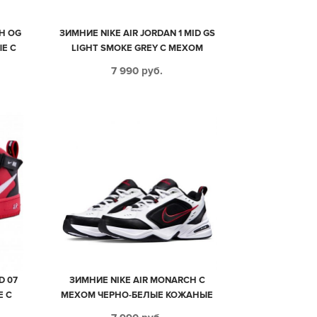
GH OG
ЗИМНИЕ NIKE AIR JORDAN 1 MID GS
Е С
LIGHT SMOKE GREY С МЕХОМ
Е
СВЕТЛО-СЕРЫЕ С ЧЕРНО-БЕЛЫМ
7 990
руб.
КОЖАНЫЕ МУЖСКИЕ-ЖЕНСКИЕ
(35-44)
D 07
ЗИМНИЕ NIKE AIR MONARCH С
Е С
МЕХОМ ЧЕРНО-БЕЛЫЕ КОЖАНЫЕ
ИЕ-
МУЖСКИЕ (40-45)