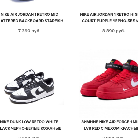
NIKE AIR JORDAN 1 RETRO MID
NIKE AIR JORDAN 1 RETRO HI
HATTERED BACKBOARD STARFISH
COURT PURPLE ЧЕРНО-БЕЛЫ
ЧЕРНО-БЕЛЫЕ С ОРАНЖЕВЫМ
ФИОЛЕТОВЫМ КОЖАНЫ
7 390
руб.
8 890
руб.
КОЖА-НУБУК МУЖСКИЕ (40-45)
МУЖСКИЕ (40-44)
NIKE DUNK LOW RETRO WHITE
ЗИМНИЕ NIKE AIR FORCE 1 MI
LACK ЧЕРНО-БЕЛЫЕ КОЖАНЫЕ
LV8 RED С МЕХОМ КРАСНЫ
МУЖСКИЕ-ЖЕНСКИЕ (35-44)
ЧЕРНЫМ КОЖАНЫЕ МУЖСК