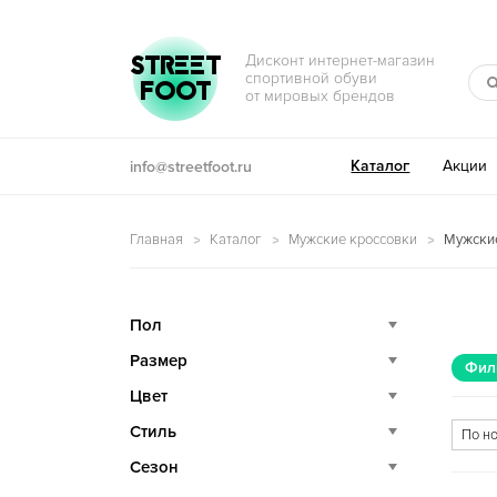
Перейти к навигации
Перейти к содержимому
STREET
Дисконт интернет-магазин
спортивной обуви
FOOT
от мировых брендов
Каталог
Акции
info@streetfoot.ru
Главная
Каталог
Мужские кроссовки
Мужские
Пол
Размер
Фил
Цвет
Стиль
Сезон