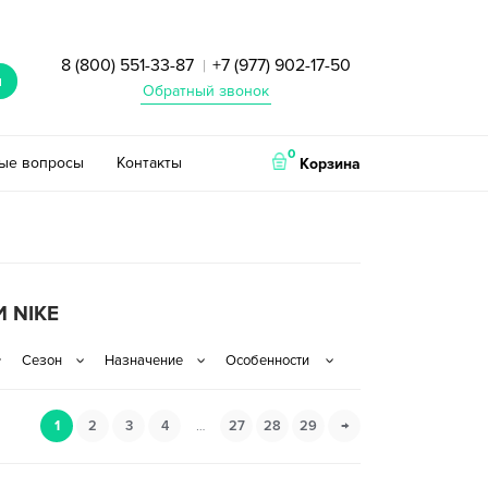
8 (800) 551-33-87
+7 (977) 902-17-50
|
и
Обратный звонок
0
тые вопросы
Контакты
Корзина
 NIKE
1
2
3
4
…
27
28
29
→